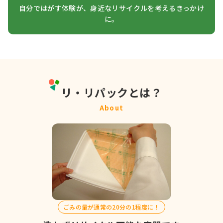
自分ではがす体験が、身近なリサイクルを考えるきっかけ
に。
リ・リパックとは？
About
ごみの量が通常の20分の1程度に！